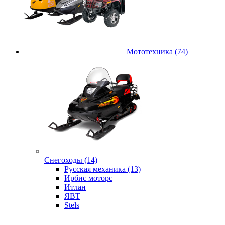
Мототехника (74)
Снегоходы (14)
Русская механика (13)
Ирбис моторс
Итлан
ЯВТ
Stels