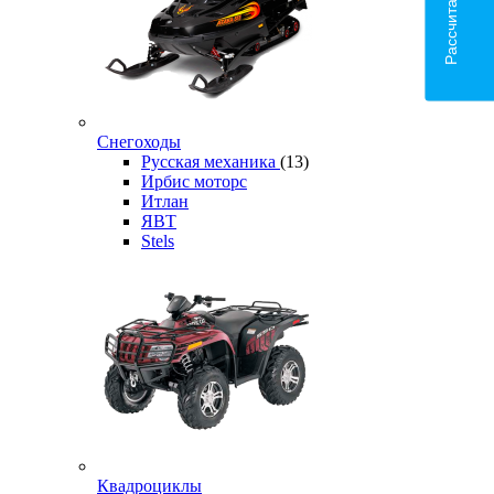
Снегоходы
Русская механика
(13)
Ирбис моторс
Итлан
ЯВТ
Stels
Квадроциклы