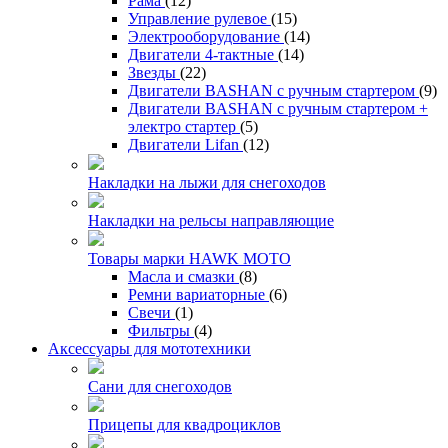
Рама
(12)
Управление рулевое
(15)
Электрооборудование
(14)
Двигатели 4-тактные
(14)
Звезды
(22)
Двигатели BASHAN с ручным стартером
(9)
Двигатели BASHAN с ручным стартером +
электро стартер
(5)
Двигатели Lifan
(12)
Накладки на лыжи для снегоходов
Накладки на рельсы направляющие
Товары марки HAWK MOTO
Масла и смазки
(8)
Ремни вариаторные
(6)
Свечи
(1)
Фильтры
(4)
Аксессуары для мототехники
Сани для снегоходов
Прицепы для квадроциклов