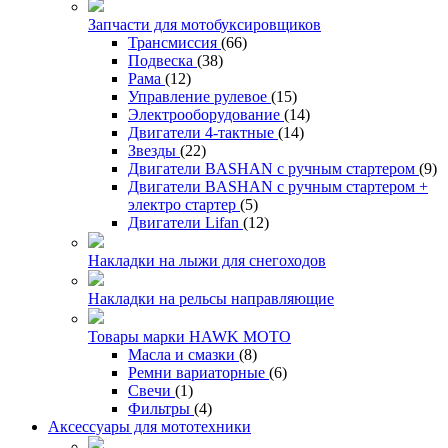
Запчасти для мотобуксировщиков
Трансмиссия
(66)
Подвеска
(38)
Рама
(12)
Управление рулевое
(15)
Электрооборудование
(14)
Двигатели 4-тактные
(14)
Звезды
(22)
Двигатели BASHAN с ручным стартером
(9)
Двигатели BASHAN с ручным стартером +
электро стартер
(5)
Двигатели Lifan
(12)
Накладки на лыжи для снегоходов
Накладки на рельсы направляющие
Товары марки HAWK MOTO
Масла и смазки
(8)
Ремни вариаторные
(6)
Свечи
(1)
Фильтры
(4)
Аксессуары для мототехники