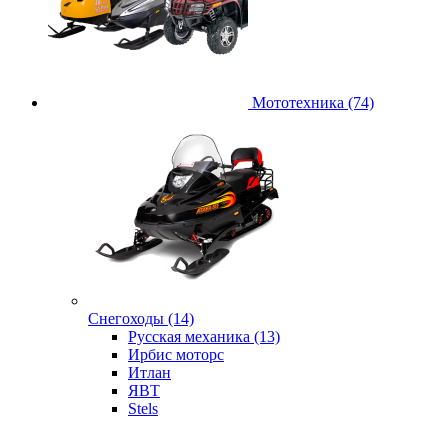
Мототехника (74)
Снегоходы (14)
Русская механика (13)
Ирбис моторс
Итлан
ЯВТ
Stels