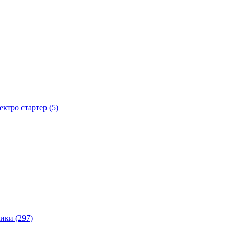
тро стартер (5)
ики (297)