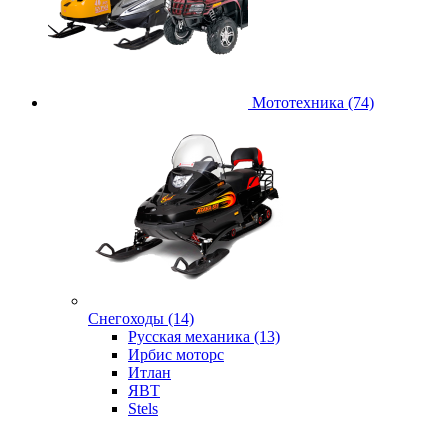
Мототехника (74)
Снегоходы (14)
Русская механика (13)
Ирбис моторс
Итлан
ЯВТ
Stels