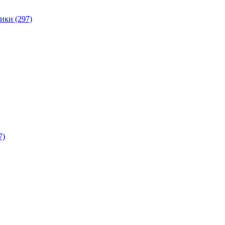
ики (297)
7)