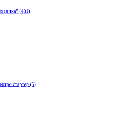
ханика" (481)
тро стартер (5)