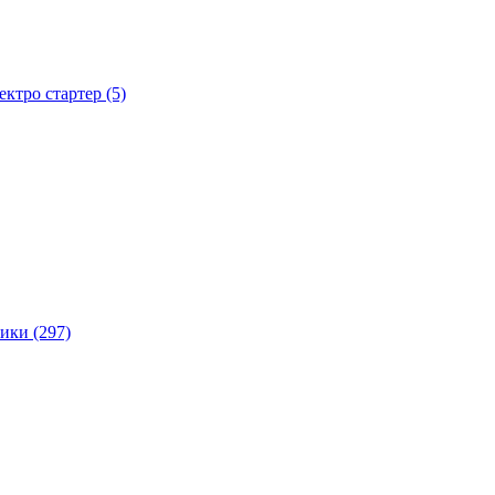
тро стартер (5)
ики (297)