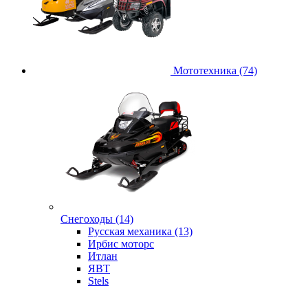
Мототехника (74)
Снегоходы (14)
Русская механика (13)
Ирбис моторс
Итлан
ЯВТ
Stels