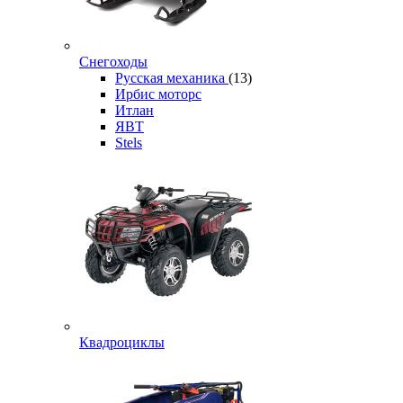
Снегоходы
Русская механика
(13)
Ирбис моторс
Итлан
ЯВТ
Stels
Квадроциклы