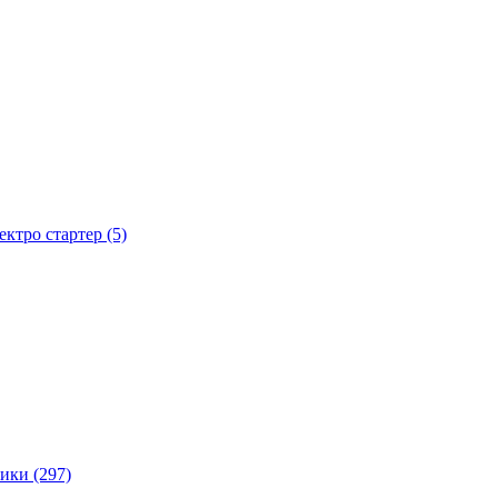
тро стартер (5)
ики (297)