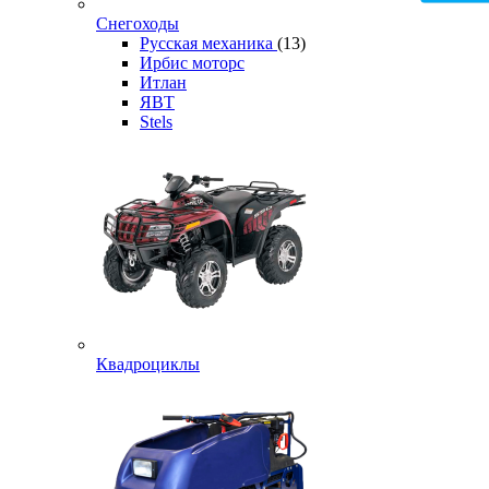
Снегоходы
Русская механика
(13)
Ирбис моторс
Итлан
ЯВТ
Stels
Квадроциклы