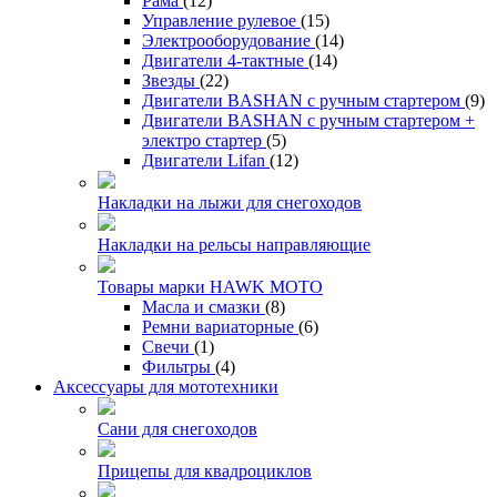
Рама
(12)
Управление рулевое
(15)
Электрооборудование
(14)
Двигатели 4-тактные
(14)
Звезды
(22)
Двигатели BASHAN с ручным стартером
(9)
Двигатели BASHAN с ручным стартером +
электро стартер
(5)
Двигатели Lifan
(12)
Накладки на лыжи для снегоходов
Накладки на рельсы направляющие
Товары марки HAWK MOTO
Масла и смазки
(8)
Ремни вариаторные
(6)
Свечи
(1)
Фильтры
(4)
Аксессуары для мототехники
Сани для снегоходов
Прицепы для квадроциклов