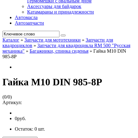
Гермомешки с овальным дном
Аксессуары для байдарок
Катамараны и принадлежности
Автомасла
Автозапчасти
Каталог
»
Запчасти для мототехники
»
Запчасти для
квадроциклов
»
Запчасти для квадроцикла RM 500 "Русская
механика"
»
Багажники, спинка сиденья
»
Гайка М10 DIN
985-8P
Гайка М10 DIN 985-8P
(
0
/
0
)
Артикул:
0руб.
Остаток:
0
шт.