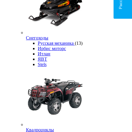
Снегоходы
Русская механика
(13)
Ирбис моторс
Итлан
ЯВТ
Stels
Квадроциклы