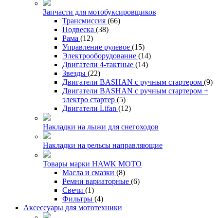
Запчасти для мотобуксировщиков
Трансмиссия
(66)
Подвеска
(38)
Рама
(12)
Управление рулевое
(15)
Электрооборудование
(14)
Двигатели 4-тактные
(14)
Звезды
(22)
Двигатели BASHAN с ручным стартером
(9)
Двигатели BASHAN с ручным стартером +
электро стартер
(5)
Двигатели Lifan
(12)
Накладки на лыжи для снегоходов
Накладки на рельсы направляющие
Товары марки HAWK MOTO
Масла и смазки
(8)
Ремни вариаторные
(6)
Свечи
(1)
Фильтры
(4)
Аксессуары для мототехники