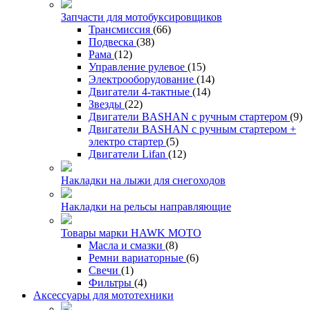
Запчасти для мотобуксировщиков
Трансмиссия
(66)
Подвеска
(38)
Рама
(12)
Управление рулевое
(15)
Электрооборудование
(14)
Двигатели 4-тактные
(14)
Звезды
(22)
Двигатели BASHAN с ручным стартером
(9)
Двигатели BASHAN с ручным стартером +
электро стартер
(5)
Двигатели Lifan
(12)
Накладки на лыжи для снегоходов
Накладки на рельсы направляющие
Товары марки HAWK MOTO
Масла и смазки
(8)
Ремни вариаторные
(6)
Свечи
(1)
Фильтры
(4)
Аксессуары для мототехники