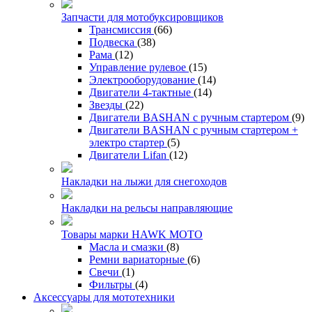
Запчасти для мотобуксировщиков
Трансмиссия
(66)
Подвеска
(38)
Рама
(12)
Управление рулевое
(15)
Электрооборудование
(14)
Двигатели 4-тактные
(14)
Звезды
(22)
Двигатели BASHAN с ручным стартером
(9)
Двигатели BASHAN с ручным стартером +
электро стартер
(5)
Двигатели Lifan
(12)
Накладки на лыжи для снегоходов
Накладки на рельсы направляющие
Товары марки HAWK MOTO
Масла и смазки
(8)
Ремни вариаторные
(6)
Свечи
(1)
Фильтры
(4)
Аксессуары для мототехники