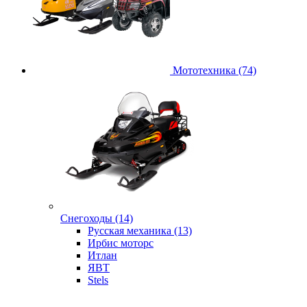
Мототехника (74)
Снегоходы (14)
Русская механика (13)
Ирбис моторс
Итлан
ЯВТ
Stels