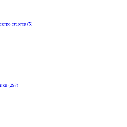
тро стартер (5)
ики (297)