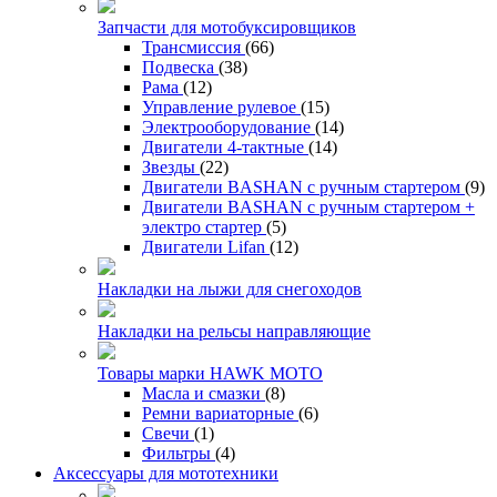
Запчасти для мотобуксировщиков
Трансмиссия
(66)
Подвеска
(38)
Рама
(12)
Управление рулевое
(15)
Электрооборудование
(14)
Двигатели 4-тактные
(14)
Звезды
(22)
Двигатели BASHAN с ручным стартером
(9)
Двигатели BASHAN с ручным стартером +
электро стартер
(5)
Двигатели Lifan
(12)
Накладки на лыжи для снегоходов
Накладки на рельсы направляющие
Товары марки HAWK MOTO
Масла и смазки
(8)
Ремни вариаторные
(6)
Свечи
(1)
Фильтры
(4)
Аксессуары для мототехники