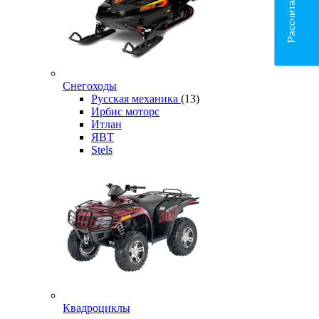
Снегоходы
Русская механика
(13)
Ирбис моторс
Итлан
ЯВТ
Stels
Квадроциклы