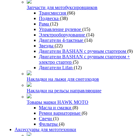
Запчасти для мотобуксировщиков
Трансмиссия
(66)
Подвеска
(38)
Рама
(12)
Управление рулевое
(15)
Электрооборудование
(14)
Двигатели 4-тактные
(14)
Звезды
(22)
Двигатели BASHAN с ручным стартером
(9)
Двигатели BASHAN с ручным стартером +
электро стартер
(5)
Двигатели Lifan
(12)
Накладки на лыжи для снегоходов
Накладки на рельсы направляющие
Товары марки HAWK MOTO
Масла и смазки
(8)
Ремни вариаторные
(6)
Свечи
(1)
Фильтры
(4)
Аксессуары для мототехники