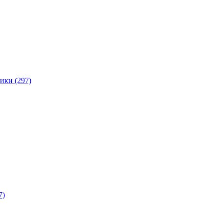
ики (297)
7)