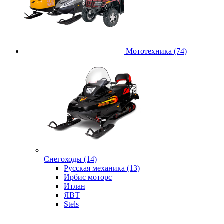
Мототехника (74)
Снегоходы (14)
Русская механика (13)
Ирбис моторс
Итлан
ЯВТ
Stels