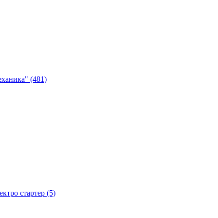
ханика" (481)
тро стартер (5)