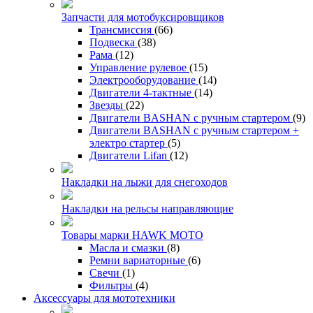
Запчасти для мотобуксировщиков
Трансмиссия
(66)
Подвеска
(38)
Рама
(12)
Управление рулевое
(15)
Электрооборудование
(14)
Двигатели 4-тактные
(14)
Звезды
(22)
Двигатели BASHAN с ручным стартером
(9)
Двигатели BASHAN с ручным стартером +
электро стартер
(5)
Двигатели Lifan
(12)
Накладки на лыжи для снегоходов
Накладки на рельсы направляющие
Товары марки HAWK MOTO
Масла и смазки
(8)
Ремни вариаторные
(6)
Свечи
(1)
Фильтры
(4)
Аксессуары для мототехники