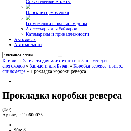
Спасательные жилеты
Плоские гермомешки
Гермомешки с овальным дном
Аксессуары для байдарок
Катамараны и принадлежности
Автомасла
Автозапчасти
Каталог
»
Запчасти для мототехники
»
Запчасти для
снегоходов
»
Запчасти для Буран
»
Коробка реверса, привод
спидометра
»
Прокладка коробки реверса
Прокладка коробки реверса
(
0
/
0
)
Артикул:
110600075
90руб.