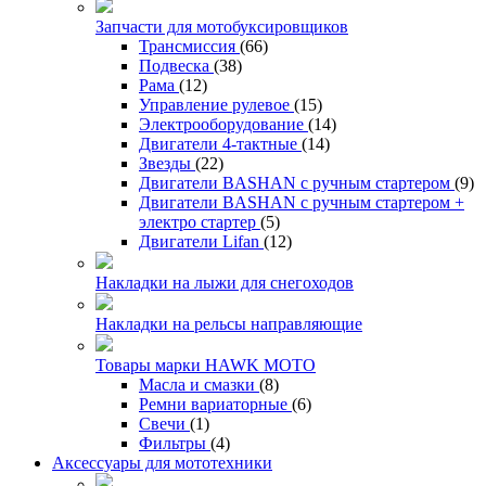
Запчасти для мотобуксировщиков
Трансмиссия
(66)
Подвеска
(38)
Рама
(12)
Управление рулевое
(15)
Электрооборудование
(14)
Двигатели 4-тактные
(14)
Звезды
(22)
Двигатели BASHAN с ручным стартером
(9)
Двигатели BASHAN с ручным стартером +
электро стартер
(5)
Двигатели Lifan
(12)
Накладки на лыжи для снегоходов
Накладки на рельсы направляющие
Товары марки HAWK MOTO
Масла и смазки
(8)
Ремни вариаторные
(6)
Свечи
(1)
Фильтры
(4)
Аксессуары для мототехники