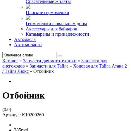
Спасательные жилеты
Плоские гермомешки
Гермомешки с овальным дном
Аксессуары для байдарок
Катамараны и принадлежности
Автомасла
Автозапчасти
Каталог
»
Запчасти для мототехники
»
Запчасти для
снегоходов
»
Запчасти для Тайга
»
Ходовая для Тайга Атака 2
/ Тайга Люкс
»
Отбойник
Отбойник
(
0
/
0
)
Артикул:
К10200269
285руб.