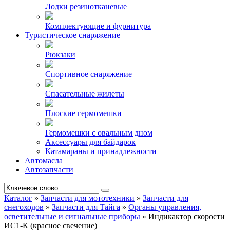
Лодки резинотканевые
Комплектующие и фурнитура
Туристическое снаряжение
Рюкзаки
Спортивное снаряжение
Спасательные жилеты
Плоские гермомешки
Гермомешки с овальным дном
Аксессуары для байдарок
Катамараны и принадлежности
Автомасла
Автозапчасти
Каталог
»
Запчасти для мототехники
»
Запчасти для
снегоходов
»
Запчасти для Тайга
»
Органы управления,
осветительные и сигнальные приборы
»
Индикактор скорости
ИС1-К (красное свечение)