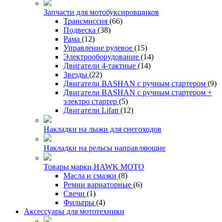
Запчасти для мотобуксировщиков
Трансмиссия
(66)
Подвеска
(38)
Рама
(12)
Управление рулевое
(15)
Электрооборудование
(14)
Двигатели 4-тактные
(14)
Звезды
(22)
Двигатели BASHAN с ручным стартером
(9)
Двигатели BASHAN с ручным стартером +
электро стартер
(5)
Двигатели Lifan
(12)
Накладки на лыжи для снегоходов
Накладки на рельсы направляющие
Товары марки HAWK MOTO
Масла и смазки
(8)
Ремни вариаторные
(6)
Свечи
(1)
Фильтры
(4)
Аксессуары для мототехники