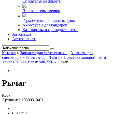
Спасательные жилеты
Плоские гермомешки
Гермомешки с овальным дном
Аксессуары для байдарок
Катамараны и принадлежности
Автомасла
Автозапчасти
Каталог
»
Запчасти для мототехники
»
Запчасти для
снегоходов
»
Запчасти для Тайга
»
Подвеска ходовой части
Тайга СТ 500, Варяг 500, 550
»
Рычаг
Рычаг
(
0
/
0
)
Артикул:
L10300310-01
6 380руб.