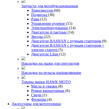
Запчасти для мотобуксировщиков
Трансмиссия
(66)
Подвеска
(38)
Рама
(12)
Управление рулевое
(15)
Электрооборудование
(14)
Двигатели 4-тактные
(14)
Звезды
(22)
Двигатели BASHAN с ручным стартером
(9)
Двигатели BASHAN с ручным стартером +
электро стартер
(5)
Двигатели Lifan
(12)
Накладки на лыжи для снегоходов
Накладки на рельсы направляющие
Товары марки HAWK MOTO
Масла и смазки
(8)
Ремни вариаторные
(6)
Свечи
(1)
Фильтры
(4)
Аксессуары для мототехники