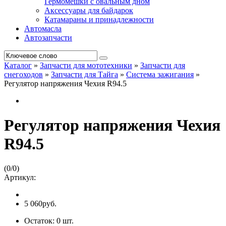
Гермомешки с овальным дном
Аксессуары для байдарок
Катамараны и принадлежности
Автомасла
Автозапчасти
Каталог
»
Запчасти для мототехники
»
Запчасти для
снегоходов
»
Запчасти для Тайга
»
Система зажигания
»
Регулятор напряжения Чехия R94.5
Регулятор напряжения Чехия
R94.5
(
0
/
0
)
Артикул:
5 060руб.
Остаток:
0
шт.