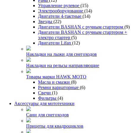
Рама
(12)
Управление рулевое
(15)
Электрооборудование
(14)
Двигатели 4-тактные
(14)
Звезды
(22)
Двигатели BASHAN с ручным стартером
(9)
Двигатели BASHAN с ручным стартером +
электро стартер
(5)
Двигатели Lifan
(12)
Накладки на лыжи для снегоходов
Накладки на рельсы направляющие
Товары марки HAWK MOTO
Масла и смазки
(8)
Ремни вариаторные
(6)
Свечи
(1)
Фильтры
(4)
Аксессуары для мототехники
Сани для снегоходов
Прицепы для квадроциклов