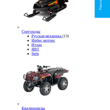
Снегоходы
Русская механика
(13)
Ирбис моторс
Итлан
ЯВТ
Stels
Квадроциклы