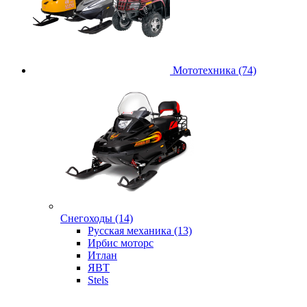
Мототехника (74)
Снегоходы (14)
Русская механика (13)
Ирбис моторс
Итлан
ЯВТ
Stels