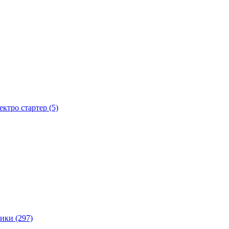
тро стартер (5)
ики (297)