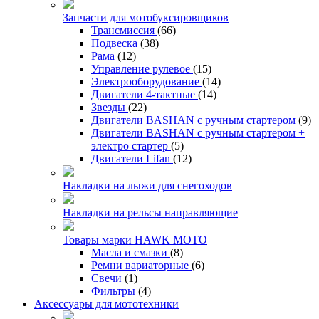
Запчасти для мотобуксировщиков
Трансмиссия
(66)
Подвеска
(38)
Рама
(12)
Управление рулевое
(15)
Электрооборудование
(14)
Двигатели 4-тактные
(14)
Звезды
(22)
Двигатели BASHAN с ручным стартером
(9)
Двигатели BASHAN с ручным стартером +
электро стартер
(5)
Двигатели Lifan
(12)
Накладки на лыжи для снегоходов
Накладки на рельсы направляющие
Товары марки HAWK MOTO
Масла и смазки
(8)
Ремни вариаторные
(6)
Свечи
(1)
Фильтры
(4)
Аксессуары для мототехники