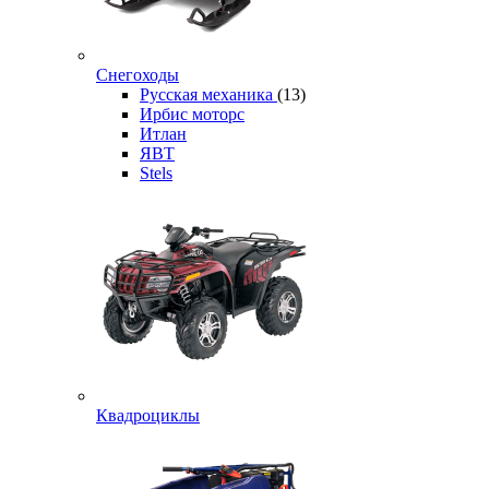
Снегоходы
Русская механика
(13)
Ирбис моторс
Итлан
ЯВТ
Stels
Квадроциклы