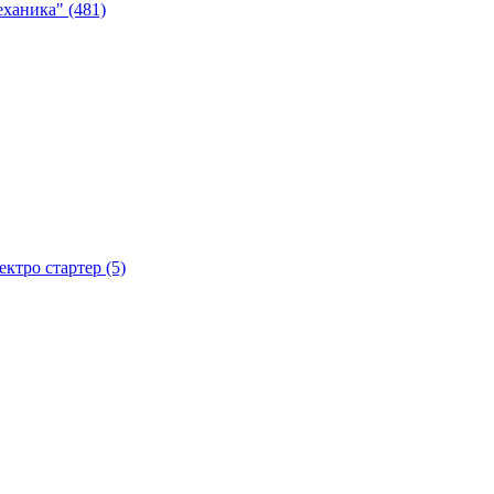
ханика" (481)
тро стартер (5)