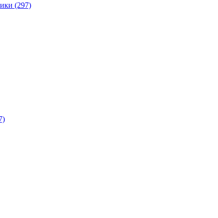
ики (297)
7)