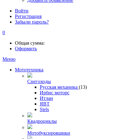
Добавить объявление
Войти
Регистрация
Забыли пароль?
0
Общая сумма:
Оформить
Меню
Мототехника
Снегоходы
Русская механика
(13)
Ирбис моторс
Итлан
ЯВТ
Stels
Квадроциклы
Мотобуксировщики