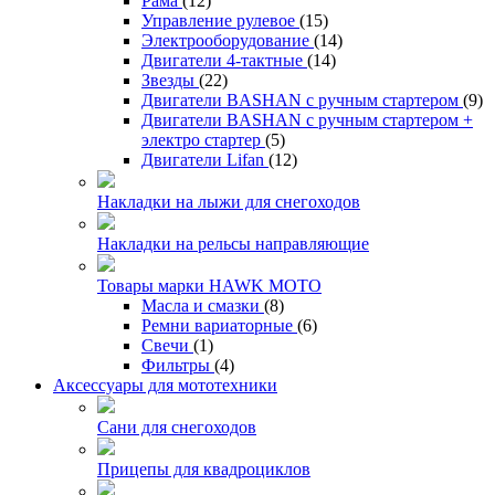
Рама
(12)
Управление рулевое
(15)
Электрооборудование
(14)
Двигатели 4-тактные
(14)
Звезды
(22)
Двигатели BASHAN с ручным стартером
(9)
Двигатели BASHAN с ручным стартером +
электро стартер
(5)
Двигатели Lifan
(12)
Накладки на лыжи для снегоходов
Накладки на рельсы направляющие
Товары марки HAWK MOTO
Масла и смазки
(8)
Ремни вариаторные
(6)
Свечи
(1)
Фильтры
(4)
Аксессуары для мототехники
Сани для снегоходов
Прицепы для квадроциклов