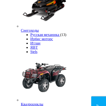
Снегоходы
Русская механика
(13)
Ирбис моторс
Итлан
ЯВТ
Stels
Квадроциклы