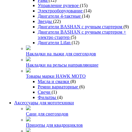
Рама
(12)
Управление рулевое
(15)
Электрооборудование
(14)
Двигатели 4-тактные
(14)
Звезды
(22)
Двигатели BASHAN с ручным стартером
(9)
Двигатели BASHAN с ручным стартером +
электро стартер
(5)
Двигатели Lifan
(12)
Накладки на лыжи для снегоходов
Накладки на рельсы направляющие
Товары марки HAWK MOTO
Масла и смазки
(8)
Ремни вариаторные
(6)
Свечи
(1)
Фильтры
(4)
Аксессуары для мототехники
Сани для снегоходов
Прицепы для квадроциклов