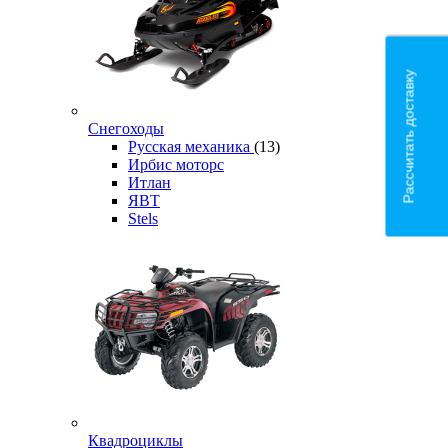
Рассчитать доставку
Снегоходы
Русская механика
(13)
Ирбис моторс
Итлан
ЯВТ
Stels
Квадроциклы