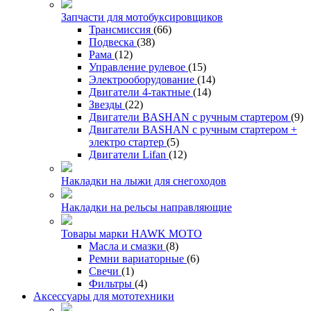
Запчасти для мотобуксировщиков
Трансмиссия
(66)
Подвеска
(38)
Рама
(12)
Управление рулевое
(15)
Электрооборудование
(14)
Двигатели 4-тактные
(14)
Звезды
(22)
Двигатели BASHAN с ручным стартером
(9)
Двигатели BASHAN с ручным стартером +
электро стартер
(5)
Двигатели Lifan
(12)
Накладки на лыжи для снегоходов
Накладки на рельсы направляющие
Товары марки HAWK MOTO
Масла и смазки
(8)
Ремни вариаторные
(6)
Свечи
(1)
Фильтры
(4)
Аксессуары для мототехники