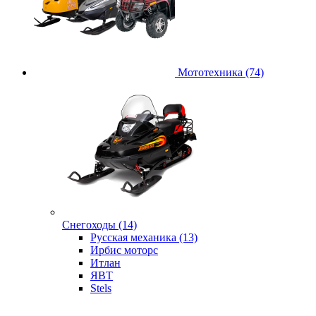
Мототехника (74)
Снегоходы (14)
Русская механика (13)
Ирбис моторс
Итлан
ЯВТ
Stels