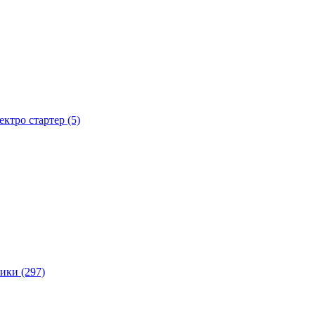
тро стартер (5)
ики (297)