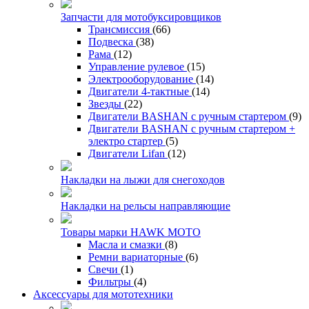
Запчасти для мотобуксировщиков
Трансмиссия
(66)
Подвеска
(38)
Рама
(12)
Управление рулевое
(15)
Электрооборудование
(14)
Двигатели 4-тактные
(14)
Звезды
(22)
Двигатели BASHAN с ручным стартером
(9)
Двигатели BASHAN с ручным стартером +
электро стартер
(5)
Двигатели Lifan
(12)
Накладки на лыжи для снегоходов
Накладки на рельсы направляющие
Товары марки HAWK MOTO
Масла и смазки
(8)
Ремни вариаторные
(6)
Свечи
(1)
Фильтры
(4)
Аксессуары для мототехники