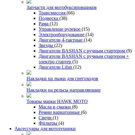
Запчасти для мотобуксировщиков
Трансмиссия
(66)
Подвеска
(38)
Рама
(12)
Управление рулевое
(15)
Электрооборудование
(14)
Двигатели 4-тактные
(14)
Звезды
(22)
Двигатели BASHAN с ручным стартером
(9)
Двигатели BASHAN с ручным стартером +
электро стартер
(5)
Двигатели Lifan
(12)
Накладки на лыжи для снегоходов
Накладки на рельсы направляющие
Товары марки HAWK MOTO
Масла и смазки
(8)
Ремни вариаторные
(6)
Свечи
(1)
Фильтры
(4)
Аксессуары для мототехники