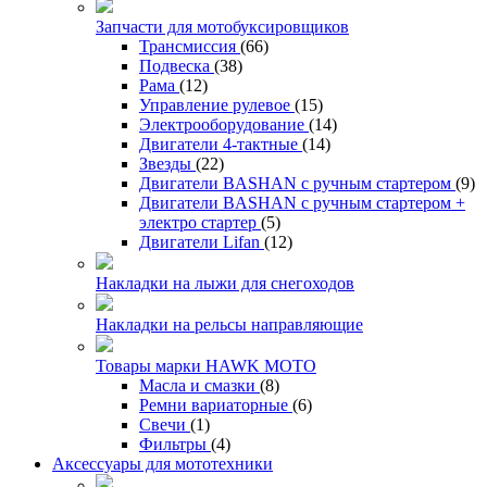
Запчасти для мотобуксировщиков
Трансмиссия
(66)
Подвеска
(38)
Рама
(12)
Управление рулевое
(15)
Электрооборудование
(14)
Двигатели 4-тактные
(14)
Звезды
(22)
Двигатели BASHAN с ручным стартером
(9)
Двигатели BASHAN с ручным стартером +
электро стартер
(5)
Двигатели Lifan
(12)
Накладки на лыжи для снегоходов
Накладки на рельсы направляющие
Товары марки HAWK MOTO
Масла и смазки
(8)
Ремни вариаторные
(6)
Свечи
(1)
Фильтры
(4)
Аксессуары для мототехники