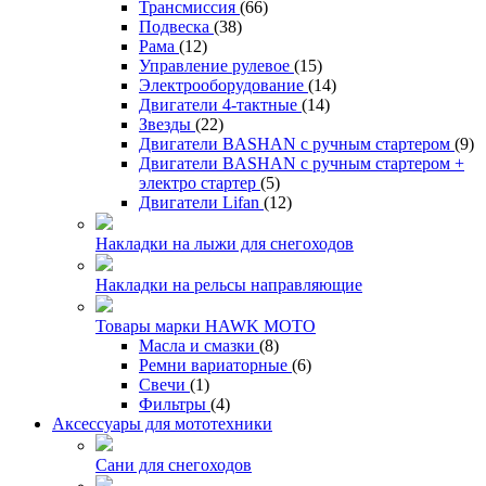
Трансмиссия
(66)
Подвеска
(38)
Рама
(12)
Управление рулевое
(15)
Электрооборудование
(14)
Двигатели 4-тактные
(14)
Звезды
(22)
Двигатели BASHAN с ручным стартером
(9)
Двигатели BASHAN с ручным стартером +
электро стартер
(5)
Двигатели Lifan
(12)
Накладки на лыжи для снегоходов
Накладки на рельсы направляющие
Товары марки HAWK MOTO
Масла и смазки
(8)
Ремни вариаторные
(6)
Свечи
(1)
Фильтры
(4)
Аксессуары для мототехники
Сани для снегоходов