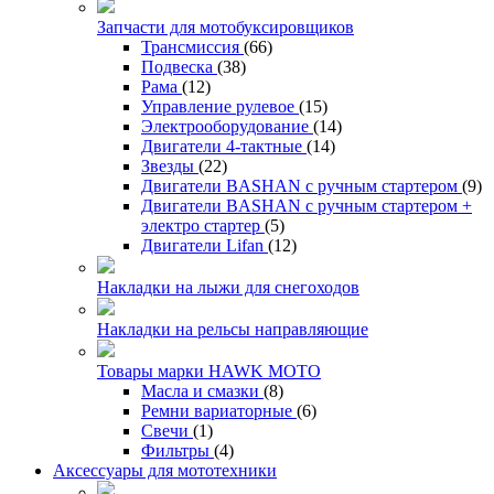
Запчасти для мотобуксировщиков
Трансмиссия
(66)
Подвеска
(38)
Рама
(12)
Управление рулевое
(15)
Электрооборудование
(14)
Двигатели 4-тактные
(14)
Звезды
(22)
Двигатели BASHAN с ручным стартером
(9)
Двигатели BASHAN с ручным стартером +
электро стартер
(5)
Двигатели Lifan
(12)
Накладки на лыжи для снегоходов
Накладки на рельсы направляющие
Товары марки HAWK MOTO
Масла и смазки
(8)
Ремни вариаторные
(6)
Свечи
(1)
Фильтры
(4)
Аксессуары для мототехники