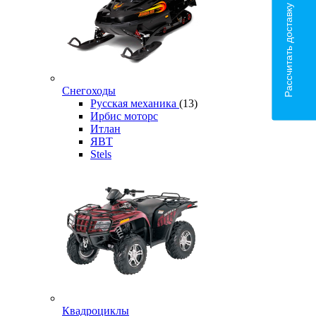
Рассчитать доставку
Снегоходы
Русская механика
(13)
Ирбис моторс
Итлан
ЯВТ
Stels
Квадроциклы