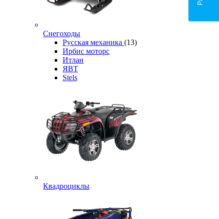
Снегоходы
Русская механика
(13)
Ирбис моторс
Итлан
ЯВТ
Stels
Квадроциклы