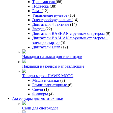
Трансмиссия
(66)
Подвеска
(38)
Рама
(12)
Управление рулевое
(15)
Электрооборудование
(14)
Двигатели 4-тактные
(14)
Звезды
(22)
Двигатели BASHAN с ручным стартером
(9)
Двигатели BASHAN с ручным стартером +
электро стартер
(5)
Двигатели Lifan
(12)
Накладки на лыжи для снегоходов
Накладки на рельсы направляющие
Товары марки HAWK MOTO
Масла и смазки
(8)
Ремни вариаторные
(6)
Свечи
(1)
Фильтры
(4)
Аксессуары для мототехники
Сани для снегоходов