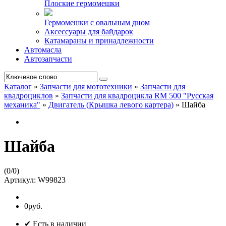
Плоские гермомешки
Гермомешки с овальным дном
Аксессуары для байдарок
Катамараны и принадлежности
Автомасла
Автозапчасти
Каталог
»
Запчасти для мототехники
»
Запчасти для
квадроциклов
»
Запчасти для квадроцикла RM 500 "Русская
механика"
»
Двигатель (Крышка левого картера)
»
Шайба
Шайба
(
0
/
0
)
Артикул:
W99823
0руб.
✔ Есть в наличии