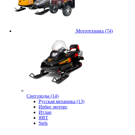
Мототехника (74)
Снегоходы (14)
Русская механика (13)
Ирбис моторс
Итлан
ЯВТ
Stels