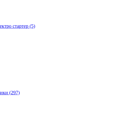
тро стартер (5)
ики (297)