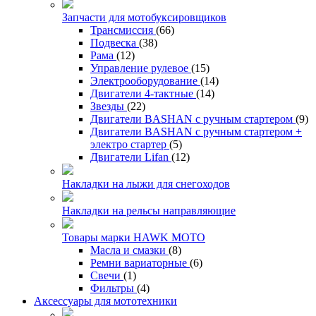
Запчасти для мотобуксировщиков
Трансмиссия
(66)
Подвеска
(38)
Рама
(12)
Управление рулевое
(15)
Электрооборудование
(14)
Двигатели 4-тактные
(14)
Звезды
(22)
Двигатели BASHAN с ручным стартером
(9)
Двигатели BASHAN с ручным стартером +
электро стартер
(5)
Двигатели Lifan
(12)
Накладки на лыжи для снегоходов
Накладки на рельсы направляющие
Товары марки HAWK MOTO
Масла и смазки
(8)
Ремни вариаторные
(6)
Свечи
(1)
Фильтры
(4)
Аксессуары для мототехники