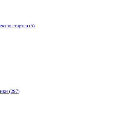
тро стартер (5)
ики (297)