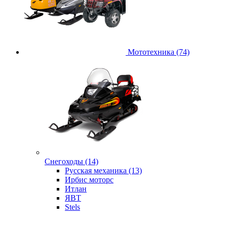
Мототехника (74)
Снегоходы (14)
Русская механика (13)
Ирбис моторс
Итлан
ЯВТ
Stels