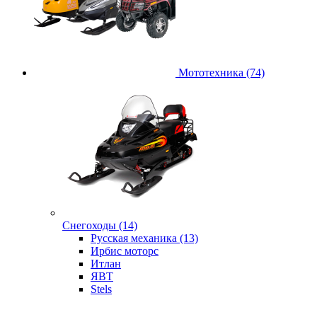
Мототехника (74)
Снегоходы (14)
Русская механика (13)
Ирбис моторс
Итлан
ЯВТ
Stels