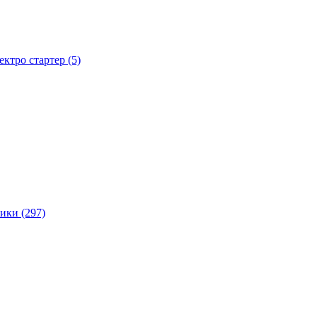
тро стартер (5)
ики (297)