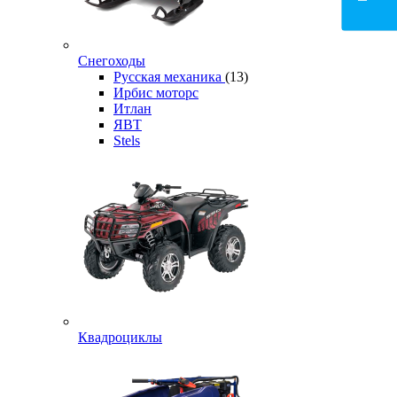
Снегоходы
Русская механика
(13)
Ирбис моторс
Итлан
ЯВТ
Stels
Квадроциклы