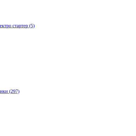
тро стартер (5)
ики (297)