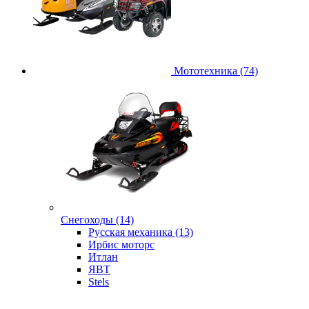
Мототехника (74)
Снегоходы (14)
Русская механика (13)
Ирбис моторс
Итлан
ЯВТ
Stels