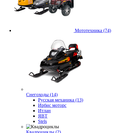
Мототехника (74)
Снегоходы (14)
Русская механика (13)
Ирбис моторс
Итлан
ЯВТ
Stels
Квадроциклы (2)