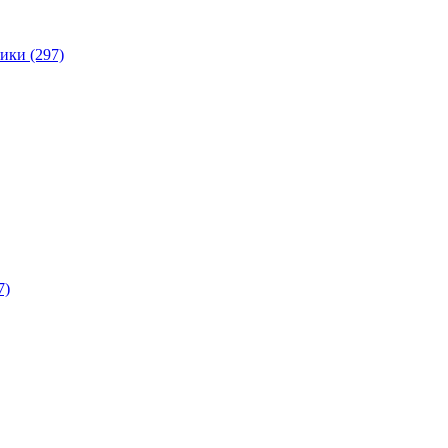
ики (297)
7)