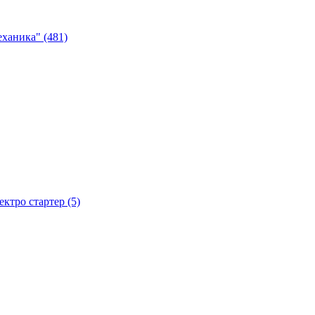
ханика" (481)
тро стартер (5)