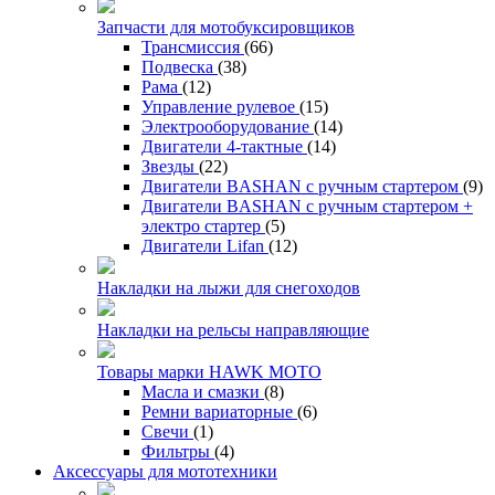
Запчасти для мотобуксировщиков
Трансмиссия
(66)
Подвеска
(38)
Рама
(12)
Управление рулевое
(15)
Электрооборудование
(14)
Двигатели 4-тактные
(14)
Звезды
(22)
Двигатели BASHAN с ручным стартером
(9)
Двигатели BASHAN с ручным стартером +
электро стартер
(5)
Двигатели Lifan
(12)
Накладки на лыжи для снегоходов
Накладки на рельсы направляющие
Товары марки HAWK MOTO
Масла и смазки
(8)
Ремни вариаторные
(6)
Свечи
(1)
Фильтры
(4)
Аксессуары для мототехники