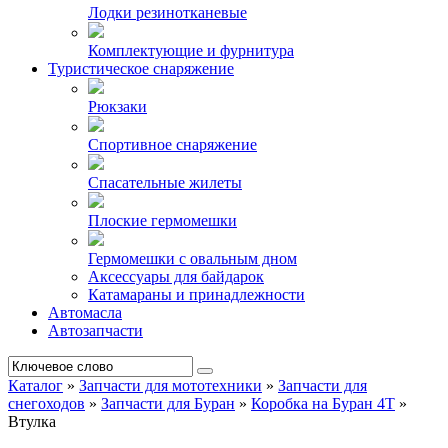
Лодки резинотканевые
Комплектующие и фурнитура
Туристическое снаряжение
Рюкзаки
Спортивное снаряжение
Спасательные жилеты
Плоские гермомешки
Гермомешки с овальным дном
Аксессуары для байдарок
Катамараны и принадлежности
Автомасла
Автозапчасти
Каталог
»
Запчасти для мототехники
»
Запчасти для
снегоходов
»
Запчасти для Буран
»
Коробка на Буран 4Т
»
Втулка