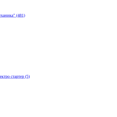
ханика" (481)
тро стартер (5)