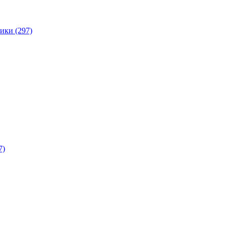
ики (297)
7)