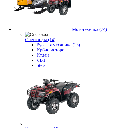
Мототехника (74)
Снегоходы (14)
Русская механика (13)
Ирбис моторс
Итлан
ЯВТ
Stels